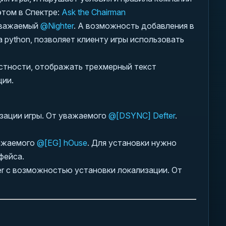
этом в Спектре:
Ask the Chairman
уважаемый
@Nighter
. А возможность добавления в
на python, позволяет клиенту игры использовать
астности, отображать трехмерный текст
ции.
изации игры. От уважаемого
@[DSYNC] Defter
.
важаемого
@[EG] hOuse
. Для установки нужно
фейса.
er с возможностью установки локализации. От