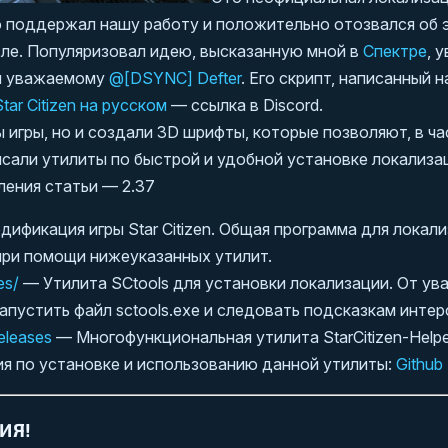
о поддержал нашу работу и положительно отозвался об 
ле. Популяризовал идею, высказанную мной в
Спектре
, 
ря уважаемому
@[DSYNC] Defter
. Его скрипт, написанный 
Star Citizen на русском
— ссылка в Discord.
 игры, но и создали 3D шрифты, которые позволяют, в ч
исали утилиты по быстрой и удобной установке локализа
ления статьи — 2.37
ификация игры Star Citizen. Общая программа для локал
при помощи нижеуказанных утилит.
es/
— Утилита SCtools для установки локализации. От у
запустить файл sctools.exe и следовать подсказкам интер
eleases
— Многофункциональная утилита StarCitizen-Help
ия по установке и использованию данной утилиты:
Github
ИЯ!