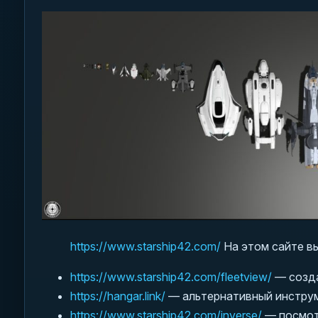
https://www.starship42.com/
На этом сайте вы
https://www.starship42.com/fleetview/
— созда
https://hangar.link/
— альтернативный инструм
https://www.starship42.com/inverse/
— посмотр