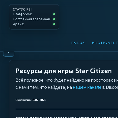
СТАТУС RSI
Платформа: Operational
Платформа:
Постоянная вселенная: Operational
Постоянная вселенная:
Арена: Operational
Арена:
РЫНОК
ИНСТРУМЕН
⌃
Ресурсы для игры Star Citizen
Всё полезное, что будет найдено на просторах ин
с нами тем, что найдете, на
нашем канале
в Disco
Обновлено 19.07.2023