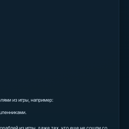
ями из игры, например:
шленниками.
раблей из игры, даже тех, что еще не сошли со