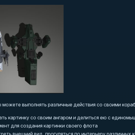
 можете выполнять различные действия со своими корабл
ть картинку со своим ангаром и делиться ею с единомы
ент для создания картинки своего флота
еть внешний вид, прогуляться по интерьеру различных ко