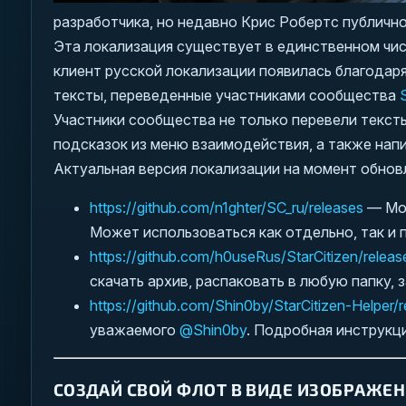
разработчика, но недавно Крис Робертс публичн
Эта локализация существует в единственном чис
клиент русской локализации появилась благода
тексты, переведенные участниками сообщества
Участники сообщества не только перевели тексты
подсказок из меню взаимодействия, а также нап
Актуальная версия локализации на момент обнов
https://github.com/n1ghter/SC_ru/releases
— Мод
Может использоваться как отдельно, так и 
https://github.com/h0useRus/StarCitizen/releas
скачать архив, распаковать в любую папку, 
https://github.com/Shin0by/StarCitizen-Helper/r
уважаемого
@Shin0by
. Подробная инструкц
СОЗДАЙ СВОЙ ФЛОТ В ВИДЕ ИЗОБРАЖЕН