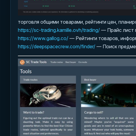
торговля общими товарами, рейтинги цен, планир
https://sc-trading.kamille.ovh/trading/
— Прайс лист 
https://www.gallog.co/
— Рейтинги товаров, инфор
https://deepspacecrew.com/finder/
— Поиск предмето