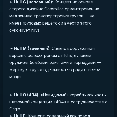
➣
Hull G (наземный)
: Концепт на основе
старого дизайна Caterpillar, ориентирован на
медленную транспортировку грузов — не
имеет грузовых решёток и вместо этого
буксирует груз
➣
Hull M (военный)
: Сильно вооружённая
версия с рельсотроном от Idris, лучевым
оружием, бомбами, ракетами и торпедами —
жертвует грузоподъёмностью ради огневой
мощи
➣
Hull O (404)
: «Невидимый» корабль как часть
шуточной концепции «404» в сотрудничестве с
Origin
➣
Hull P
: Концепт, созданный как повод