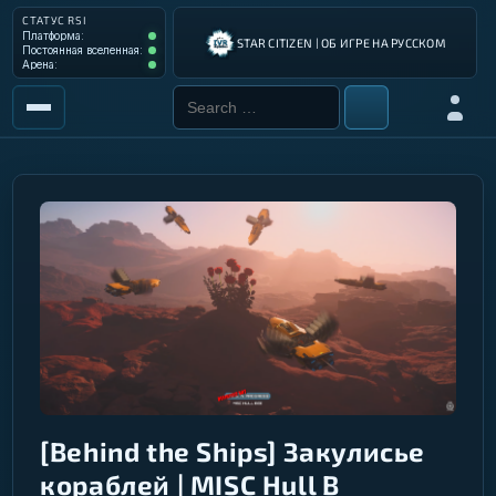
СТАТУС RSI
Платформа: Operational
Платформа:
STAR CITIZEN | ОБ ИГРЕ НА РУССКОМ
Постоянная вселенная: Operational
Постоянная вселенная:
Арена: Operational
Арена:
Search for:
Войти
РЫНОК
ИНСТРУМЕНТЫ
РАЗРАБОТКА ИГРЫ
ИНСТРУКЦИИ ПИЛОТА
ГАЛАКТИЧЕСКИЙ ГИД
[Behind the Ships] Закулисье
кораблей | MISC Hull B