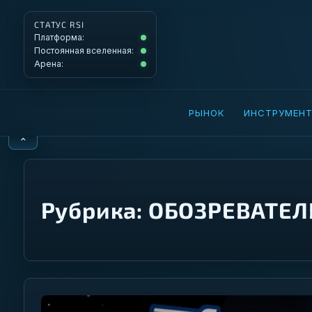
СТАТУС RSI
Платформа: Operational
Платформа:
Постоянная вселенная: Operational
Постоянная вселенная:
Арена: Operational
Арена:
РЫНОК
ИНСТРУМЕН
⌃
Рубрика:
ОБОЗРЕВАТЕЛ