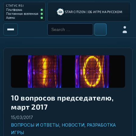
СТАТУС RSI
Платформа: Operational
Платформа:
STAR CITIZEN | ОБ ИГРЕ НА РУССКОМ
Постоянная вселенная: Operational
Постоянная вселенная:
Арена: Operational
Арена:
Search for:
Войти
РЫНОК
ИНСТРУМЕНТЫ
РАЗРАБОТКА ИГРЫ
ИНСТРУКЦИИ ПИЛОТА
ГАЛАКТИЧЕСКИЙ ГИД
10 вопросов председателю,
март 2017
15/03/2017
ВОПРОСЫ И ОТВЕТЫ
,
НОВОСТИ
,
РАЗРАБОТКА
ИГРЫ