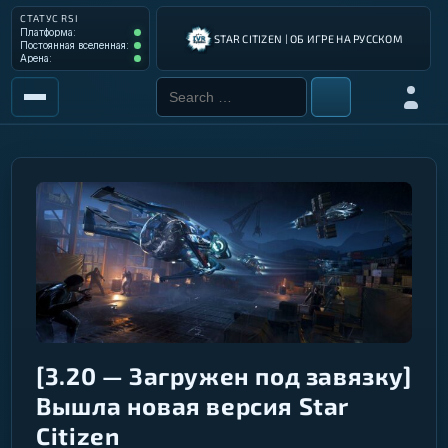
СТАТУС RSI
Платформа: Operational
Платформа:
STAR CITIZEN | ОБ ИГРЕ НА РУССКОМ
Постоянная вселенная: Operational
Постоянная вселенная:
Арена: Operational
Арена:
Search for:
Войти
РЫНОК
ИНСТРУМЕНТЫ
РАЗРАБОТКА ИГРЫ
ИНСТРУКЦИИ ПИЛОТА
ГАЛАКТИЧЕСКИЙ ГИД
[3.20 — Загружен под завязку]
Вышла новая версия Star
Citizen