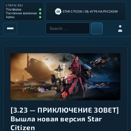
СТАТУС RSI
Платформа: Operational
Платформа:
STAR CITIZEN | ОБ ИГРЕ НА РУССКОМ
Постоянная вселенная: Operational
Постоянная вселенная:
Арена: Operational
Арена:
Search for:
Войти
РЫНОК
ИНСТРУМЕНТЫ
РАЗРАБОТКА ИГРЫ
ИНСТРУКЦИИ ПИЛОТА
ГАЛАКТИЧЕСКИЙ ГИД
[3.23 — ПРИКЛЮЧЕНИЕ ЗОВЕТ]
Вышла новая версия Star
Citizen