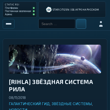
СТАТУС RSI
Платформа: Operational
Платформа:
STAR CITIZEN | ОБ ИГРЕ НА РУССКОМ
Постоянная вселенная: Operational
Постоянная вселенная:
Арена: Operational
Арена:
Search for:
Войти
РЫНОК
ИНСТРУМЕНТЫ
РАЗРАБОТКА ИГРЫ
ИНСТРУКЦИИ ПИЛОТА
ГАЛАКТИЧЕСКИЙ ГИД
[RIHLA] ЗВЁЗДНАЯ СИСТЕМА
РИЛА
08/11/2018
ГАЛАКТИЧЕСКИЙ ГИД
,
ЗВЁЗДНЫЕ СИСТЕМЫ
,
НОВОСТИ