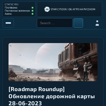
СТАТУС RSI
Платформа: Operational
Платформа:
STAR CITIZEN | ОБ ИГРЕ НА РУССКОМ
Постоянная вселенная: Operational
Постоянная вселенная:
Арена: Operational
Арена:
Search for:
Войти
РЫНОК
ИНСТРУМЕНТЫ
РАЗРАБОТКА ИГРЫ
ИНСТРУКЦИИ ПИЛОТА
ГАЛАКТИЧЕСКИЙ ГИД
[Roadmap Roundup]
Обновление дорожной карты
28-06-2023