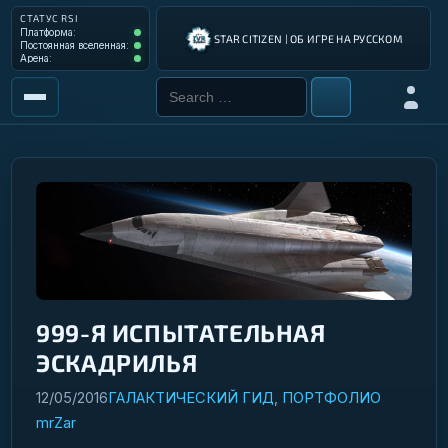
СТАТУС RSI
Платформа: Operational
Платформа:
STAR CITIZEN | ОБ ИГРЕ НА РУССКОМ
Постоянная вселенная: Operational
Постоянная вселенная:
Арена: Operational
Арена:
Search for:
Войти
РЫНОК
ИНСТРУМЕНТЫ
РАЗРАБОТКА ИГРЫ
ИНСТРУКЦИИ ПИЛОТА
ГАЛАКТИЧЕСКИЙ ГИД
999-Я ИСПЫТАТЕЛЬНАЯ
ЭСКАДРИЛЬЯ
12/05/2016
ГАЛАКТИЧЕСКИЙ ГИД
,
ПОРТФОЛИО
mrZar