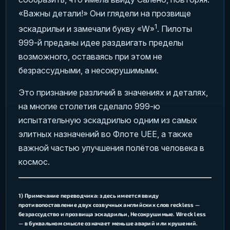
«Важны детали!» Они глядели на прозвище
1
эскадрильи и замечали букву «W»
. Пилоты
999-й преданы идее раздвигать пределы
возможного, оставаясь при этом не
безрассудными, а несокрушимыми.
Это признание различий в значениях и деталях,
на многие столетия сделало 999-ю
испытательную эскадрилью одним из самых
элитных назначений во Флоте UEE, а также
важной частью улучшения полётов человека в
космос.
1) Примечание переводчика: здесь имеется ввиду
противопоставление двух созвучных английских слов reckless —
безрассудство и прозвища эскадрильи, Несокрушимые. Wreck less
— в буквальном смысле означает меньше аварий или крушений.