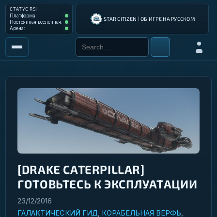
СТАТУС RSI
Платформа: Operational
Платформа:
STAR CITIZEN | ОБ ИГРЕ НА РУССКОМ
Постоянная вселенная: Operational
Постоянная вселенная:
Арена: Operational
Арена:
Search for:
Войти
РЫНОК
ИНСТРУМЕНТЫ
РАЗРАБОТКА ИГРЫ
ИНСТРУКЦИИ ПИЛОТА
ГАЛАКТИЧЕСКИЙ ГИД
[DRAKE CATERPILLAR]
ГОТОВЬТЕСЬ К ЭКСПЛУАТАЦИИ
23/12/2016
ГАЛАКТИЧЕСКИЙ ГИД
,
КОРАБЕЛЬНАЯ ВЕРФЬ
,