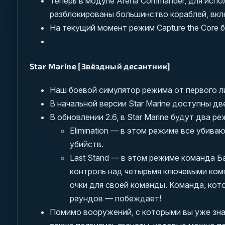
Теперь в модуле Arena Commander, для исполь
разблокированы большинство кораблей, включая 
На текущий момент режим Capture the Core 
Star Marine [Звёздный десантник]
Наш боевой симулятор режима от первого лиц
В начальной версии Star Marine доступны две
В обновлении 2.6, в Star Marine будут два ре
Elimination — в этом режиме все убива
убийств.
Last Stand — в этом режиме команда Ба
контроль над четырьмя ключевыми ком
очки для своей команды. Команда, кот
раундов — побеждает!
Помимо вооружений, с которыми вы уже зна