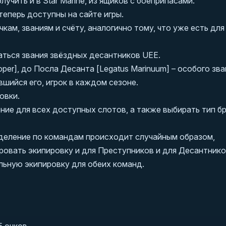
учить и в Star Marine, из ящиков с боеприпасами.
теперь доступны на сайте игры.
ам, званиям и счёту, аналогично тому, что уже есть для
аться звания звёздных десантников UEE.
per], до Посла Десанта [Legatus Marinuum] – особого зва
шийся его, игрок в каждом сезоне.
овки.
ие для всех доступных слотов, а также выбирать тип б
еделение по командам происходит случайным образом,
ровать экипировку и для Преступников и для Десантнико
льную экипировку для обеих команд.