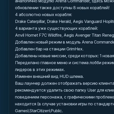
аналогично модулю Arena Commander, здесь можно 
обновлении также доступны 8 новых кораблей!
4 абсолютно новых корабля:
Drake Caterpillar, Drake Herald, Aegis Vanguard Hoplit
4 варианта уже существующих кораблей:
Anvil Hornet F7C Wildfire, Aegis Avenger Titan Reneg
Добавлен новый режим в модуль Arena Commander,
Добавлен бар на станции GrimHex.
Добавлены новые миссии, среди которых: 1 новая м
Переделано главное меню и система лобби режим
лидеров в этих режимах.
Изменен внешний вид HUD шлема.
Ваш лаунчер должен отображать версию клиента 
рекомендуется удалить свою папку User для клиен
поведением персонажа, с графическими проблемам
находится (в случае установки игры по стандартно
Games\StarCitizen\Public.