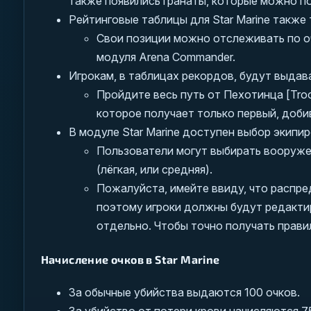
также появились гранаты, которые можно пол
Рейтинговые таблицы для Star Marine также 
Свои позиции можно отслеживать по очк
модуля Arena Commander.
Игрокам, в таблицах рекордов, будут выдав
Пройдите весь путь от Пехотинца [Troo
которое получает только первый, добив
В модуле Star Marine доступен выбор экипир
Пользователи могут выбирать вооружен
(лёгкая, или средняя).
Пожалуйста, имейте ввиду, что распр
поэтому игроки должны будут редакти
отдельно. Чтобы точно получать прави
Начисление очков в Star Marine
За обычные убийства выдаются 100 очков.