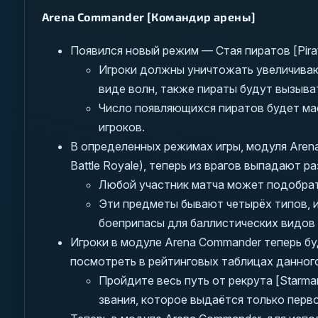
Arena Commander [Командир арены]
Появился новый режим — Стая пиратов [Pirat
Игроки должны уничтожать увеличивающ
виде волн, также пираты будут вызыва
Число появляющихся пиратов будет ма
игроков.
В определенных режимах игры, модуля Arena 
Battle Royale), теперь из врагов выпадают 
Любой участник матча может подобрать
Эти предметы бывают четырёх типов, и
боеприпасы для баллистических видов 
Игроки в модуле Arena Commander теперь б
посмотреть в рейтинговых таблицах данного
Пройдите весь путь от рекрута [Starman
звания, которое выдаётся только перво