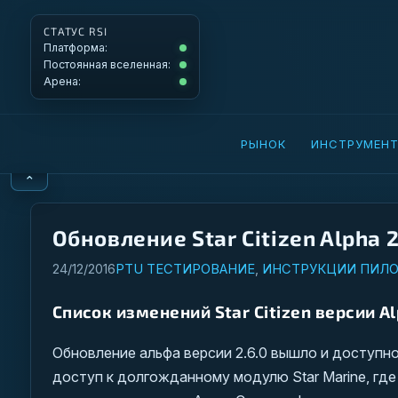
СТАТУС RSI
Платформа: Operational
Платформа:
Постоянная вселенная: Operational
Постоянная вселенная:
Арена: Operational
Арена:
РЫНОК
ИНСТРУМЕН
⌃
Обновление Star Citizen Alpha
24/12/2016
PTU ТЕСТИРОВАНИЕ
,
ИНСТРУКЦИИ ПИЛО
Список изменений Star Citizen версии Al
Обновление альфа версии 2.6.0 вышло и доступно
доступ к долгожданному модулю Star Marine, где