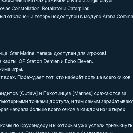
зования в матчах режимов private и single player,
Constellation, Retaliator и Caterpillar.
был отключен и теперь недоступен в модуле Arena Comma
а, Star Marine, теперь доступен для игроков!
 карты: OP Station Demien и Echo Eleven.
жима игры.
ют всех. Побеждает тот, кто наберёт больше всего очков
ндитов [Outlaw] и Пехотинцев [Marines] сражаются за
пьютерными точками доступа, и тем самым зарабатываю
орая набрала больше всего очков в каждом из четырёх
комы по Крусейдеру и к которым уже успели привыкнуть