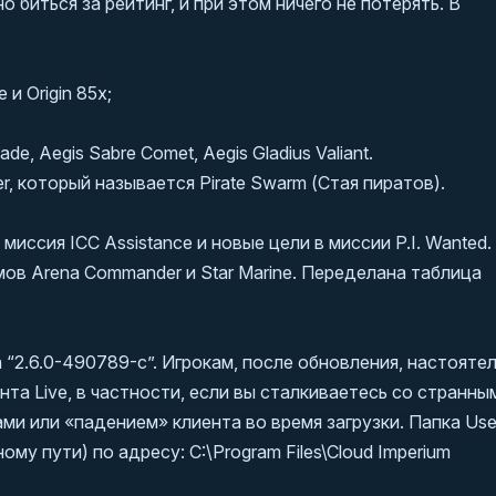
биться за рейтинг, и при этом ничего не потерять. В
e и Origin 85x;
ade, Aegis Sabre Comet, Aegis Gladius Valiant.
 который называется Pirate Swarm (Стая пиратов).
иссия ICC Assistance и новые цели в миссии P.I. Wanted.
ов Arena Commander и Star Marine. Переделана таблица
“2.6.0-490789-c”. Игрокам, после обновления, настояте
та Live, в частности, если вы сталкиваетесь со странны
и или «падением» клиента во время загрузки. Папка Use
му пути) по адресу: C:\Program Files\Cloud Imperium