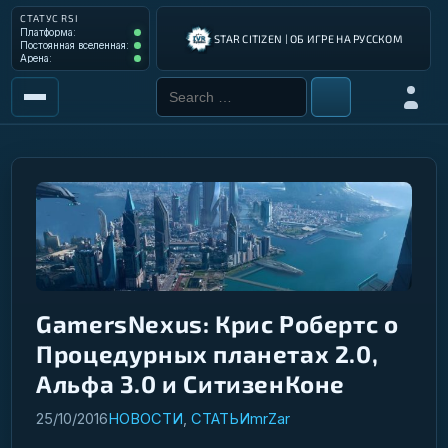
СТАТУС RSI
Платформа: Operational
Платформа:
STAR CITIZEN | ОБ ИГРЕ НА РУССКОМ
Постоянная вселенная: Operational
Постоянная вселенная:
Арена: Operational
Арена:
Search for:
Войти
РЫНОК
ИНСТРУМЕНТЫ
РАЗРАБОТКА ИГРЫ
ИНСТРУКЦИИ ПИЛОТА
ГАЛАКТИЧЕСКИЙ ГИД
GamersNexus: Крис Робертс о
Процедурных планетах 2.0,
Альфа 3.0 и СитизенКоне
25/10/2016
НОВОСТИ
,
СТАТЬИ
mrZar