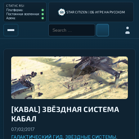
СТАТУС RSI
Платформа: Operational
Платформа:
STAR CITIZEN | ОБ ИГРЕ НА РУССКОМ
Постоянная вселенная: Operational
Постоянная вселенная:
Арена: Operational
Арена:
Search for:
Войти
РЫНОК
ИНСТРУМЕНТЫ
РАЗРАБОТКА ИГРЫ
ИНСТРУКЦИИ ПИЛОТА
ГАЛАКТИЧЕСКИЙ ГИД
[KABAL] ЗВЁЗДНАЯ СИСТЕМА
КАБАЛ
07/02/2017
ГАЛАКТИЧЕСКИЙ ГИД
,
ЗВЁЗДНЫЕ СИСТЕМЫ
,