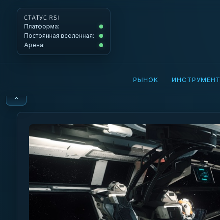
СТАТУС RSI
Платформа: Operational
Платформа:
Постоянная вселенная: Operational
Постоянная вселенная:
Арена: Operational
Арена:
РЫНОК
ИНСТРУМЕН
⌃