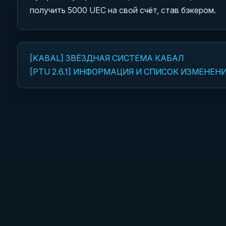
получить 5000 UEC на свой счёт, став бэкером.
[KABAL] ЗВЁЗДНАЯ СИСТЕМА КАБАЛ
Навигация по записям
[PTU 2.6.1] ИНФОРМАЦИЯ И СПИСОК ИЗМЕНЕН