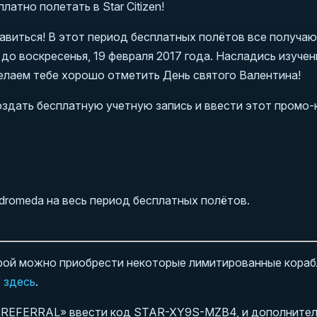
латно полетать в Star Citizen!
авиться! В этот период бесплатных полётов все получа
до воскресенья, 19 февраля 2017 года. Насладись изуче
 желаем тебе хорошо отметить День святого Валентина!
оздать бесплатную учетную запись и ввести этот промо-
ndromeda на весь период бесплатных полётов.
орой можно приобрести некоторые лимитированные кораб
о
здесь
.
е «REFERRAL» ввести код STAR-XY9S-MZB4, и дополните