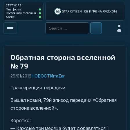
СТАТУС RSI
Платформа: Operational
Платформа:
STAR CITIZEN | ОБ ИГРЕ НА РУССКОМ
Постоянная вселенная: Operational
Постоянная вселенная:
Арена: Operational
Арена:
Search for:
Войти
РЫНОК
ИНСТРУМЕНТЫ
Обратная сторона вселенной
№ 79
РАЗРАБОТКА ИГРЫ
29/01/2016
НОВОСТИ
mrZar
ИНСТРУКЦИИ ПИЛОТА
Транскрипция передачи
ГАЛАКТИЧЕСКИЙ ГИД
Вышел новый, 79й эпизод передачи «Обратная
сторона вселенной».
Коротко:
— Каждые три месяца будет добавляться 1