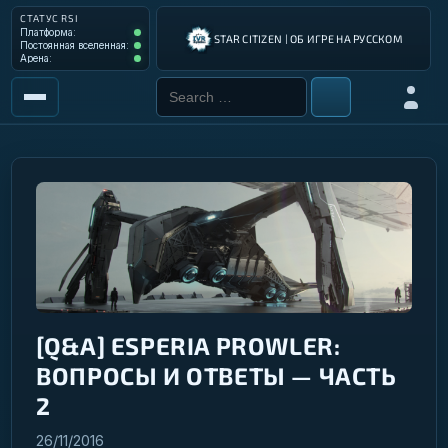
СТАТУС RSI
Платформа: Operational
Платформа:
STAR CITIZEN | ОБ ИГРЕ НА РУССКОМ
Постоянная вселенная: Operational
Постоянная вселенная:
Арена: Operational
Арена:
Search for:
Войти
РЫНОК
ИНСТРУМЕНТЫ
РАЗРАБОТКА ИГРЫ
ИНСТРУКЦИИ ПИЛОТА
ГАЛАКТИЧЕСКИЙ ГИД
[Q&A] ESPERIA PROWLER:
ВОПРОСЫ И ОТВЕТЫ — ЧАСТЬ
2
26/11/2016