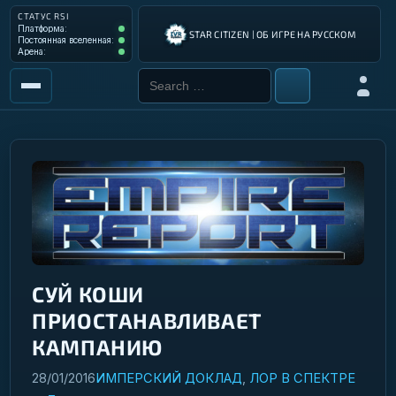
СТАТУС RSI
Платформа: Operational
Платформа:
STAR CITIZEN | ОБ ИГРЕ НА РУССКОМ
Постоянная вселенная: Operational
Постоянная вселенная:
Арена: Operational
Арена:
Search for:
Войти
РЫНОК
ИНСТРУМЕНТЫ
РАЗРАБОТКА ИГРЫ
ИНСТРУКЦИИ ПИЛОТА
ГАЛАКТИЧЕСКИЙ ГИД
СУЙ КОШИ
ПРИОСТАНАВЛИВАЕТ
КАМПАНИЮ
28/01/2016
ИМПЕРСКИЙ ДОКЛАД
,
ЛОР В СПЕКТРЕ