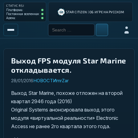
СТАТУС RSI
Платформа: Operational
Платформа:
STAR CITIZEN | ОБ ИГРЕ НА РУССКОМ
Постоянная вселенная: Operational
Постоянная вселенная:
Арена: Operational
Арена:
Search for:
Войти
РЫНОК
ИНСТРУМЕНТЫ
Выход FPS модуля Star Marine
откладывается.
РАЗРАБОТКА ИГРЫ
28/01/2016
НОВОСТИ
mrZar
ИНСТРУКЦИИ ПИЛОТА
Выход Star Marine, похоже отложен на второй
ГАЛАКТИЧЕСКИЙ ГИД
квартал 2946 года (2016)
Original Systems анонсировала выход этого
модуля «виртуальной реальности» Electronic
Access не ранее 2го квартала этого года.